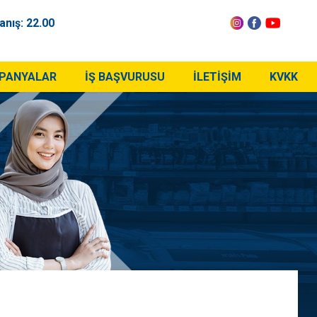
anış:
22.00
PANYALAR
İŞ BAŞVURUSU
İLETİŞİM
KVKK