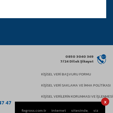
0850 3040 349
7/24 Dilek Şikayet
KİŞİSEL VERİ BAŞVURU FORMU
KİŞİSEL VERİ SAKLAMA VE İMHA POLİTİKASI
KİŞİSEL VERİLERİN KORUNMASI VE İŞLENMESİ
x
47 47
KULLANIM KOŞULLARI
fixgross.com.tr internet sitesinde, siz